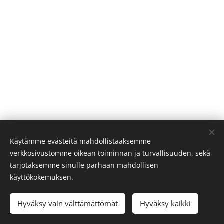
Käytämme evästeitä mahdollistaaksemme
verkkosivustomme oikean toiminnan ja turvallisuuden, sekä
tarjotaksemme sinulle parhaan mahdollisen
käyttökokemuksen.
© 2021 ENOVIS/DJO Nordic AB, Murmansgatan 126, 212 25
Malmö, Sweden. All rights reserved.
Hyväksy vain välttämättömät
Hyväksy kaikki
Skapad med
Webnode
Cookies